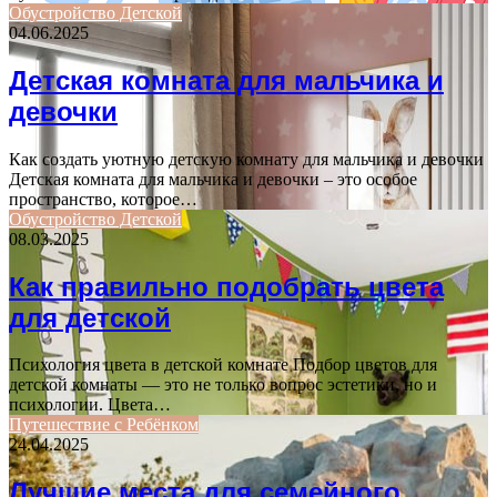
Обустройство Детской
04.06.2025
Детская комната для мальчика и
девочки
Как создать уютную детскую комнату для мальчика и девочки
Детская комната для мальчика и девочки – это особое
пространство, которое…
Обустройство Детской
08.03.2025
Как правильно подобрать цвета
для детской
Психология цвета в детской комнате Подбор цветов для
детской комнаты — это не только вопрос эстетики, но и
психологии. Цвета…
Путешествие с Ребёнком
24.04.2025
Лучшие места для семейного