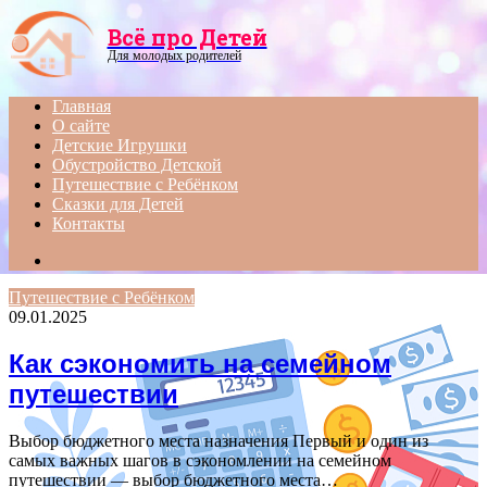
Menu
Всё про Детей
Для молодых родителей
Главная
О сайте
Детские Игрушки
Обустройство Детской
Путешествие с Ребёнком
Сказки для Детей
Контакты
Search
for
Путешествие с Ребёнком
09.01.2025
Как сэкономить на семейном
путешествии
Выбор бюджетного места назначения Первый и один из
самых важных шагов в сэкономлении на семейном
путешествии — выбор бюджетного места…