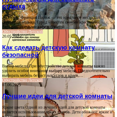
отдыха
1. Париж, Франция Париж — это идеальное место для
семейного отдыха. Город известен своими красивыми
парками, уютными кафе и богатой…
Обустройство Детской
20.05.2025
Как сделать детскую комнату
безопасной
Выбор мебели При обустройстве детской комнаты важно
уделить особое внимание выбору мебели. Предпочтительно
выбирать мебель без острых углов и краев,…
Обустройство Детской
07.06.2025
Лучшие идеи для детской комнаты
Яркие цвета Одной из лучших идей для детской комнаты
является использование ярких цветов. Дети обожают яркие и
насыщенные оттенки, которые…