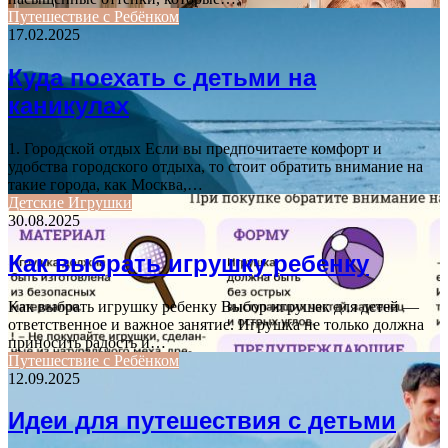
Путешествие с Ребёнком
17.02.2025
Куда поехать с детьми на
каникулах
1. Городской отдых Если вы предпочитаете комфорт и
удобства городского отдыха, то стоит обратить внимание на
такие города, как Москва,…
Детские Игрушки
30.08.2025
Как выбрать игрушку ребенку
Как выбрать игрушку ребенку Выбор игрушек для детей —
ответственное и важное занятие. Игрушка не только должна
приносить радость и…
Путешествие с Ребёнком
12.09.2025
Идеи для путешествия с детьми