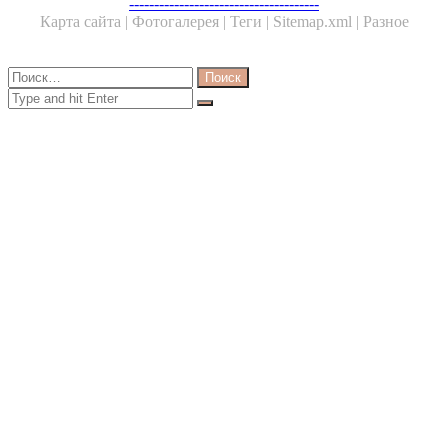
Facebook
Twitter
WhatsApp
Telegram
--------------------------------------
Карта сайта |
Фотогалерея |
Теги |
Sitemap.xml |
Разное
Close
Найти:
Close
Search
for