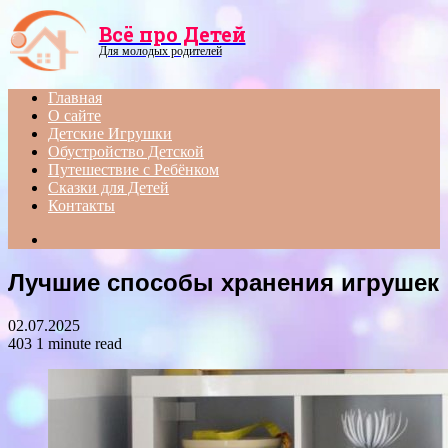
Menu
Всё про Детей
Для молодых родителей
Главная
О сайте
Детские Игрушки
Обустройство Детской
Путешествие с Ребёнком
Сказки для Детей
Контакты
Search
for
Лучшие способы хранения игрушек
02.07.2025
403
1 minute read