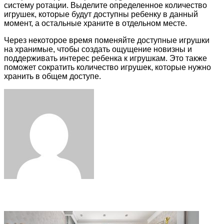
систему ротации. Выделите определенное количество
игрушек, которые будут доступны ребенку в данный
момент, а остальные храните в отдельном месте.
Через некоторое время поменяйте доступные игрушки
на хранимые, чтобы создать ощущение новизны и
поддерживать интерес ребенка к игрушкам. Это также
поможет сократить количество игрушек, которые нужно
хранить в общем доступе.
Facebook
Twitter
LinkedIn
Tumblr
Pinterest
Reddit
VKontakte
Odnoklassniki
Skype
WhatsApp
Telegram
Viber
Share
Print
via
Email
Related Articles