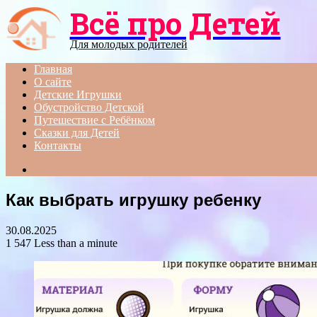
Всё про Детей
Menu
Для молодых родителей
Главная
О сайте
Детские Игрушки
Обустройство Детской
Путешествие с Ребёнком
Сказки для Детей
Контакты
Search
for
Как выбрать игрушку ребенку
30.08.2025
1 547
Less than a minute