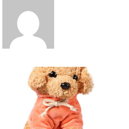
via
Email
Related Articles