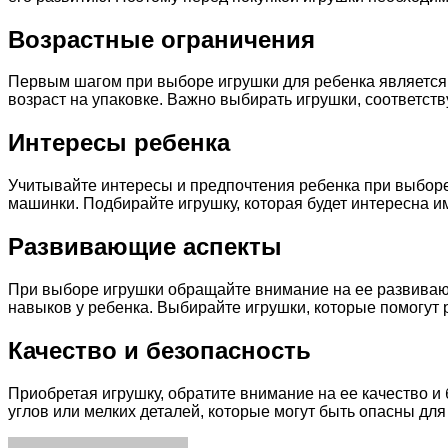
Возрастные ограничения
Первым шагом при выборе игрушки для ребенка является
возраст на упаковке. Важно выбирать игрушки, соответст
Интересы ребенка
Учитывайте интересы и предпочтения ребенка при выборе
машинки. Подбирайте игрушку, которая будет интересна и
Развивающие аспекты
При выборе игрушки обращайте внимание на ее развивающ
навыков у ребенка. Выбирайте игрушки, которые помогут 
Качество и безопасность
Приобретая игрушку, обратите внимание на ее качество и 
углов или мелких деталей, которые могут быть опасны дл
Facebook
Twitter
LinkedIn
Tumblr
Pinterest
Reddit
VKontakte
Odnoklassniki
Skype
WhatsApp
Telegram
Viber
Share
Print