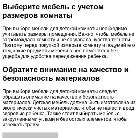
Выберите мебель с учетом
размеров комнаты
При выборе мебели для детской комнаты необходимо
учитывать размеры помещения. Важно, чтобы мебель не
загромождала комнату и не создавала чувства тесноты.
Поэтому перед покупкой измерьте комнату и подумайте о
том, какие предметы мебели в нее поместятся без
ущерба для удобства передвижения ребенка.
Обратите внимание на качество и
безопасность материалов
При выборе мебели для детской комнаты следует
обращать внимание на качество и безопасность
материалов. Детская мебель должна быть изготовлена из
экологически чистых материалов, чтобы не нанести вред
здоровью ребенка. Также стоит выбирать мебель с
закругленными углами и без острых элементов, чтобы
избежать травм.
Facebook
Twitter
LinkedIn
Tumblr
Pinterest
Reddit
VKontakte
Odnoklassniki
Skype
WhatsApp
Telegram
Viber
Share
Print