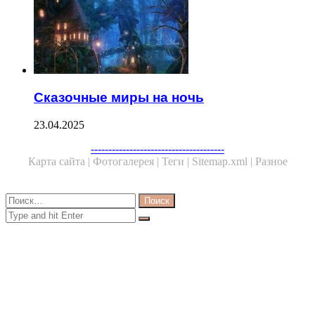
Сказочные миры на ночь
23.04.2025
Facebook
Twitter
WhatsApp
Telegram
--------------------------------------
Карта сайта |
Фотогалерея |
Теги |
Sitemap.xml |
Разное
Close
Найти:
Close
Search
for