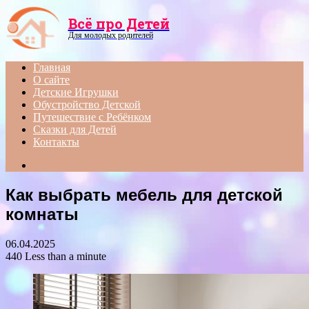
Menu
Всё про Детей
Для молодых родителей
Главная
О сайте
Детские Игрушки
Обустройство Детской
Путешествие с Ребёнком
Сказки для Детей
Контакты
Search
for
Как выбрать мебель для детской
комнаты
06.04.2025
440
Less than a minute