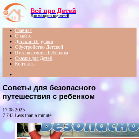
Menu
Всё про Детей
Для молодых родителей
Главная
О сайте
Детские Игрушки
Обустройство Детской
Путешествие с Ребёнком
Сказки для Детей
Контакты
Search
for
Советы для безопасного
путешествия с ребенком
17.08.2025
7 743
Less than a minute