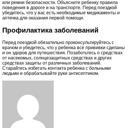
или ремни безопасности. Объясните ребенку правила
поведения в дороге и на транспорте. Перед поездкой
убедитесь, что у вас есть необходимые медикаменты и
аптечка для оказания первой помощи.
Профилактика заболеваний
Перед поездкой обязательно проконсультируйтесь с
врачом и убедитесь, что у ребенка все прививки сделаны
и он здоров для путешествия. Позаботьтесь о средствах
от насекомых, солнцезащитных средствах и других
средствах защиты от различных заболеваний.
Старайтесь избегать контакта ребенка с больными
людьми и обрабатывайте руки антисептиком.
Facebook
Twitter
LinkedIn
Tumblr
Pinterest
Reddit
VKontakte
Odnoklassniki
Skype
WhatsApp
Telegram
Viber
Share
Print
via
Email