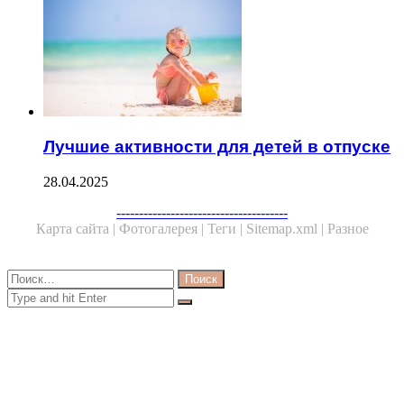
Лучшие активности для детей в отпуске
28.04.2025
Facebook
Twitter
WhatsApp
Telegram
--------------------------------------
Карта сайта |
Фотогалерея |
Теги |
Sitemap.xml |
Разное
Close
Найти:
Close
Search
for