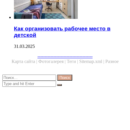
Как организовать рабочее место в
детской
31.03.2025
Facebook
Twitter
WhatsApp
Telegram
--------------------------------------
Карта сайта |
Фотогалерея |
Теги |
Sitemap.xml |
Разное
Close
Найти:
Close
Search
for