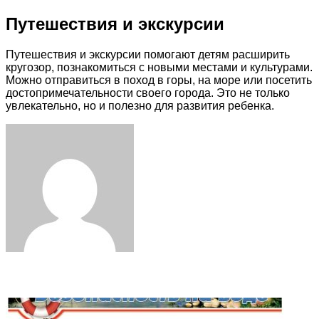
Путешествия и экскурсии
Путешествия и экскурсии помогают детям расширить
кругозор, познакомиться с новыми местами и культурами.
Можно отправиться в поход в горы, на море или посетить
достопримечательности своего города. Это не только
увлекательно, но и полезно для развития ребенка.
Facebook
Twitter
LinkedIn
Tumblr
Pinterest
Reddit
VKontakte
Odnoklassniki
Skype
WhatsApp
Telegram
Viber
Share
Print
via
Email
Related Articles