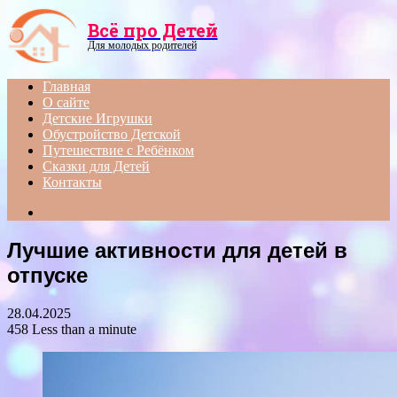
Menu
Всё про Детей
Для молодых родителей
Главная
О сайте
Детские Игрушки
Обустройство Детской
Путешествие с Ребёнком
Сказки для Детей
Контакты
Search
for
Лучшие активности для детей в
отпуске
28.04.2025
458
Less than a minute