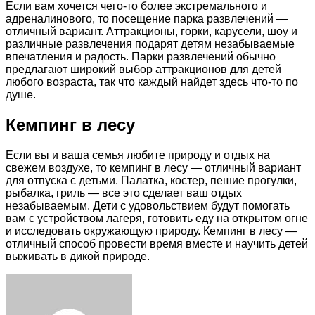
Если вам хочется чего-то более экстремального и
адреналинового, то посещение парка развлечений —
отличный вариант. Аттракционы, горки, карусели, шоу и
различные развлечения подарят детям незабываемые
впечатления и радость. Парки развлечений обычно
предлагают широкий выбор аттракционов для детей
любого возраста, так что каждый найдет здесь что-то по
душе.
Кемпинг в лесу
Если вы и ваша семья любите природу и отдых на
свежем воздухе, то кемпинг в лесу — отличный вариант
для отпуска с детьми. Палатка, костер, пешие прогулки,
рыбалка, гриль — все это сделает ваш отдых
незабываемым. Дети с удовольствием будут помогать
вам с устройством лагеря, готовить еду на открытом огне
и исследовать окружающую природу. Кемпинг в лесу —
отличный способ провести время вместе и научить детей
выживать в дикой природе.
Facebook
Twitter
LinkedIn
Tumblr
Pinterest
Reddit
VKontakte
Odnoklassniki
Skype
WhatsApp
Telegram
Viber
Share
Print
via
Email