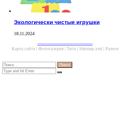
Экологически чистые игрушки
18.11.2024
Facebook
Twitter
WhatsApp
Telegram
--------------------------------------
Карта сайта |
Фотогалерея |
Теги |
Sitemap.xml |
Разное
Close
Найти:
Close
Search
for