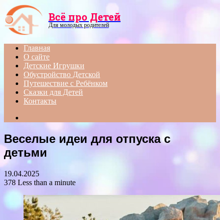
Menu
Всё про Детей
Для молодых родителей
Главная
О сайте
Детские Игрушки
Обустройство Детской
Путешествие с Ребёнком
Сказки для Детей
Контакты
Search
for
Веселые идеи для отпуска с
детьми
19.04.2025
378
Less than a minute