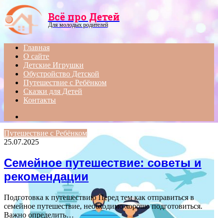
Menu
Всё про Детей
Для молодых родителей
Главная
О сайте
Детские Игрушки
Обустройство Детской
Путешествие с Ребёнком
Сказки для Детей
Контакты
Search
for
Путешествие с Ребёнком
25.07.2025
Семейное путешествие: советы и
рекомендации
Подготовка к путешествию Перед тем как отправиться в
семейное путешествие, необходимо хорошо подготовиться.
Важно определить…