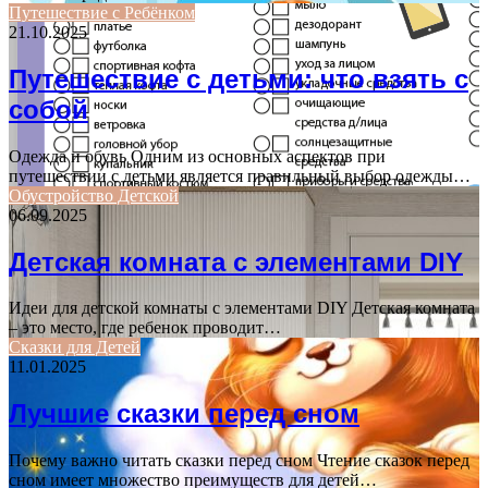
Путешествие с Ребёнком
21.10.2025
Путешествие с детьми: что взять с
собой
Одежда и обувь Одним из основных аспектов при
путешествии с детьми является правильный выбор одежды…
Обустройство Детской
06.09.2025
Детская комната с элементами DIY
Идеи для детской комнаты с элементами DIY Детская комната
– это место, где ребенок проводит…
Сказки для Детей
11.01.2025
Лучшие сказки перед сном
Почему важно читать сказки перед сном Чтение сказок перед
сном имеет множество преимуществ для детей…