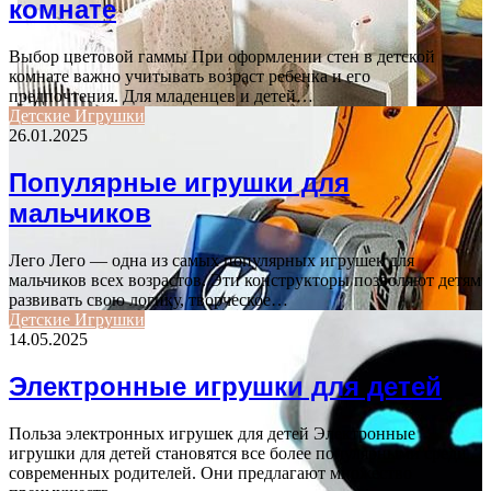
комнате
Выбор цветовой гаммы При оформлении стен в детской
комнате важно учитывать возраст ребенка и его
предпочтения. Для младенцев и детей…
Детские Игрушки
26.01.2025
Популярные игрушки для
мальчиков
Лего Лего — одна из самых популярных игрушек для
мальчиков всех возрастов. Эти конструкторы позволяют детям
развивать свою логику, творческое…
Детские Игрушки
14.05.2025
Электронные игрушки для детей
Польза электронных игрушек для детей Электронные
игрушки для детей становятся все более популярными среди
современных родителей. Они предлагают множество