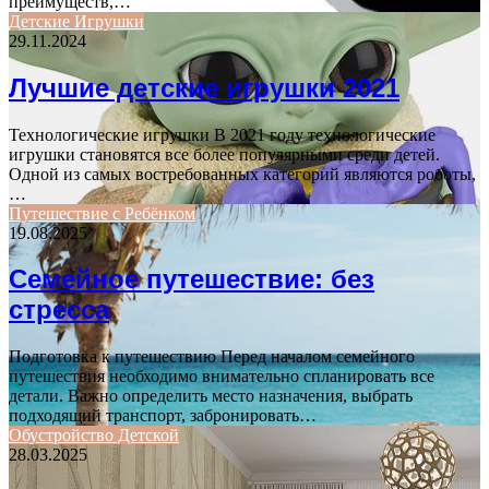
преимуществ,…
Детские Игрушки
29.11.2024
Лучшие детские игрушки 2021
Технологические игрушки В 2021 году технологические
игрушки становятся все более популярными среди детей.
Одной из самых востребованных категорий являются роботы,
…
Путешествие с Ребёнком
19.08.2025
Семейное путешествие: без
стресса
Подготовка к путешествию Перед началом семейного
путешествия необходимо внимательно спланировать все
детали. Важно определить место назначения, выбрать
подходящий транспорт, забронировать…
Обустройство Детской
28.03.2025