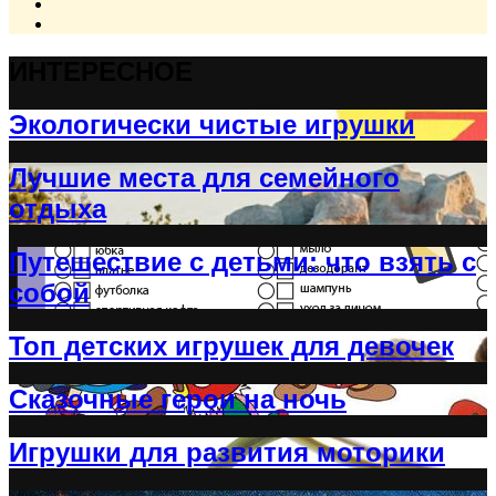
ИНТЕРЕСНОЕ
Экологически чистые игрушки
Лучшие места для семейного
отдыха
Путешествие с детьми: что взять с
собой
Топ детских игрушек для девочек
Сказочные герои на ночь
Игрушки для развития моторики