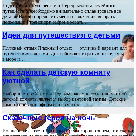
Подготовка к путешествию Перед началом семейного
путешествия необходимо внимательно спланировать все
детали. Важно определить место назначения, выбрать
подходящий транспорт, забронировать…
Идеи для путешествия с детьми
Пляжный отдых Пляжный отдых — отличный вариант для
путешествия с детьми. Дети обожают играть в песке, купаться
в море и…
Как сделать детскую комнату
уютной
Выбор цветовой гаммы Первым шагом к созданию уютной
детской комнаты является выбор цветовой гаммы. Детские
комнаты обычно оформляют в ярких…
Сказочные герои на ночь
Волшебные сказочные герои Все мы хорошо знаем, что сказки