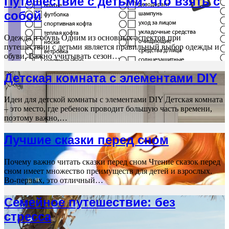
Путешествие с детьми: что взять с
собой
Одежда и обувь Одним из основных аспектов при
путешествии с детьми является правильный выбор одежды и
обуви. Важно учитывать сезон…
Детская комната с элементами DIY
Идеи для детской комнаты с элементами DIY Детская комната
– это место, где ребенок проводит большую часть времени,
поэтому важно,…
Лучшие сказки перед сном
Почему важно читать сказки перед сном Чтение сказок перед
сном имеет множество преимуществ для детей и взрослых.
Во-первых, это отличный…
Семейное путешествие: без
стресса