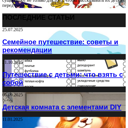
существуют не только для того, чтобы рассказывать их детям
перед сном.…
ПОСЛЕДНИЕ СТАТЬИ
25.07.2025
Семейное путешествие: советы и
рекомендации
21.10.2025
Путешествие с детьми: что взять с
собой
06.09.2025
Детская комната с элементами DIY
11.01.2025