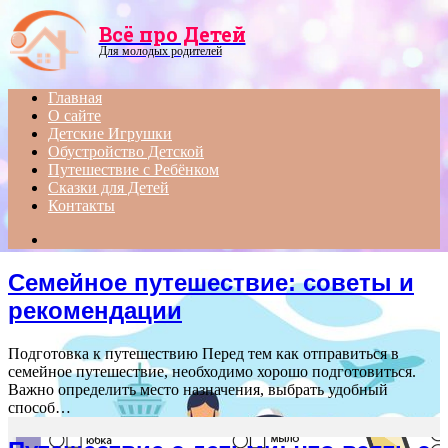
Menu
Всё про Детей
Для молодых родителей
Главная
О сайте
Детские Игрушки
Обустройство Детской
Путешествие с Ребёнком
Сказки для Детей
Контакты
Search
for
Семейное путешествие: советы и
рекомендации
Подготовка к путешествию Перед тем как отправиться в
семейное путешествие, необходимо хорошо подготовиться.
Важно определить место назначения, выбрать удобный
способ…