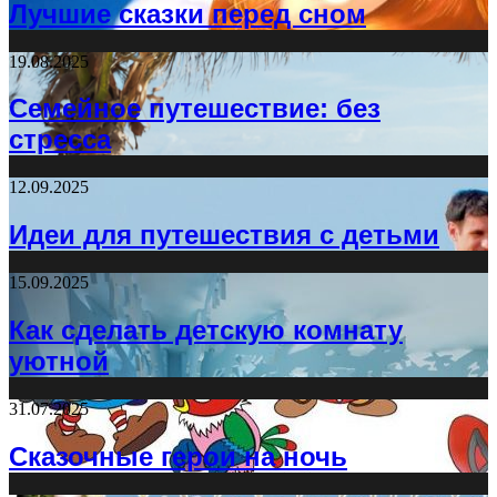
Лучшие сказки перед сном
19.08.2025
Семейное путешествие: без
стресса
12.09.2025
Идеи для путешествия с детьми
15.09.2025
Как сделать детскую комнату
уютной
31.07.2025
Сказочные герои на ночь