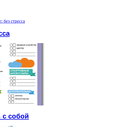
сса
 с собой