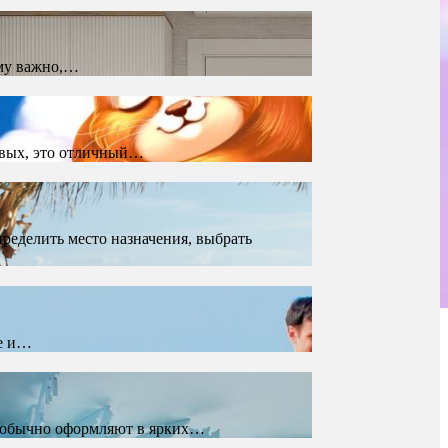
ому важно,…
ервых, это отличный…
ределить место назначения, выбрать
ре и…
ы обычно оформляют в ярких…