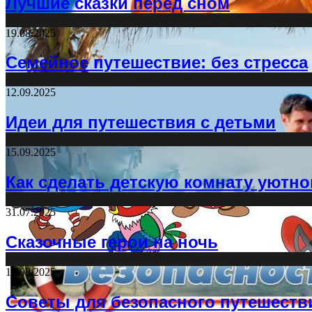
Лучшие сказки перед сном
19.08.2025
Семейное путешествие: без стресса
12.09.2025
Идеи для путешествия с детьми
15.09.2025
Как сделать детскую комнату уютно
31.07.2025
Сказочные герои на ночь
17.08.2025
Советы для безопасного путешеств