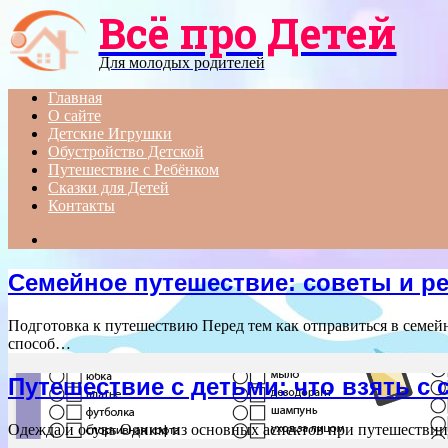
Всё про Детей
Menu
Для молодых родителей
Главная
О сайте
Детские Игрушки
Обустройство Детской
Путешествие с Ребёнком
Сказки для Детей
Контакты
Search
for
Семейное путешествие: советы и р
Подготовка к путешествию Перед тем как отправиться в семей
способ…
Путешествие с детьми: что взять с 
Одежда и обувь Одним из основных аспектов при путешествии