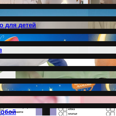
о для детей
в
собой