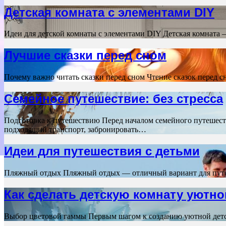
Детская комната с элементами DIY
Идеи для детской комнаты с элементами DIY Детская комната –
Лучшие сказки перед сном
Почему важно читать сказки перед сном Чтение сказок перед 
Семейное путешествие: без стресса
Подготовка к путешествию Перед началом семейного путешеств
подходящий транспорт, забронировать…
Идеи для путешествия с детьми
Пляжный отдых Пляжный отдых — отличный вариант для путеше
Как сделать детскую комнату уютно
Выбор цветовой гаммы Первым шагом к созданию уютной детс