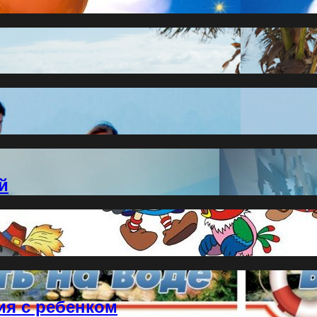
й
ия с ребенком