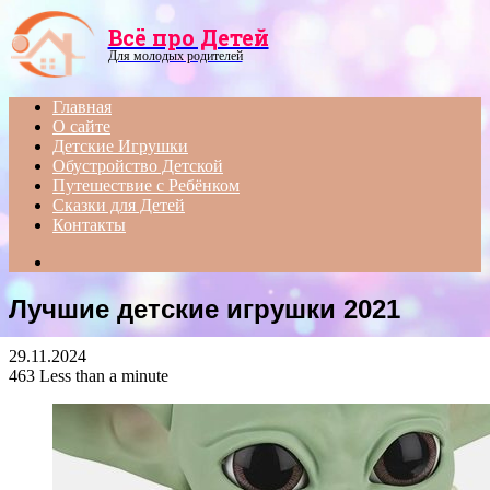
Menu
Всё про Детей
Для молодых родителей
Главная
О сайте
Детские Игрушки
Обустройство Детской
Путешествие с Ребёнком
Сказки для Детей
Контакты
Search
for
Лучшие детские игрушки 2021
29.11.2024
463
Less than a minute