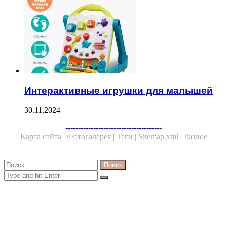
Интерактивные игрушки для малышей
30.11.2024
Facebook
Twitter
WhatsApp
Telegram
--------------------------------------
Карта сайта |
Фотогалерея |
Теги |
Sitemap.xml |
Разное
Close
Найти:
Close
Search
for