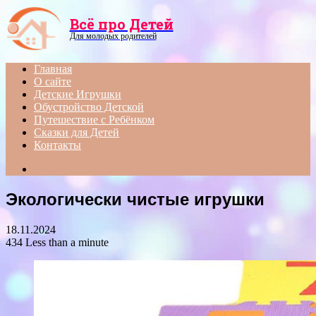
Menu
Всё про Детей
Для молодых родителей
Главная
О сайте
Детские Игрушки
Обустройство Детской
Путешествие с Ребёнком
Сказки для Детей
Контакты
Search
for
Экологически чистые игрушки
18.11.2024
434
Less than a minute